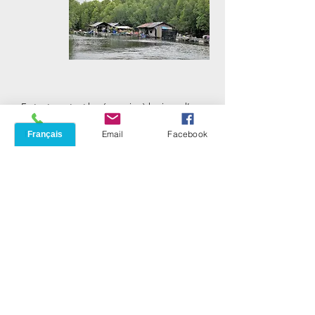
En tout cas, tout le nécessaire à la vie sur l’eau
est ici présent : pièces de repos avec hamacs,
cuisine équipée rudimentaire mais complète,
Phone
Email
Facebook
réserves d’eau en gros conteneurs de
plastique, jardins aux herbes, pots de fleurs…
Les toits sont de tôle et de feuilles de palmier.
Les espaces sont délimités par des cloisons
de feuilles de palmiers tressées, en motifs
réguliers, donnant une impression de grâce
fragile. Bien sûr aussi sont accostés ici et là
les bateaux sans lesquels rien n’est possible.
De l’une de ces cabanes flottantes dont les
murs obliques semblent près de s’affaisser, -
mais il s'agit d'un subterfuge de construction-
un petit enfant tout sourire nous salue par-
dessus une barque vivement colorée.