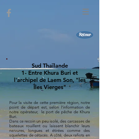
Retour
Sud Thaïlande
1- Entre Khura Buri et
l'archipel de Laem Son, "les
Îles Vierges"
Pour la visite de cette première région, notre
point de départ est, selon l’information de
notre opérateur, le port de pêche de Khura
Buri.
Dans ce recoin un peu isolé, des carcasses de
bateaux rouillent ou laissent blanchir leurs
nervures, longues et étirées comme des
squelettes de cétacés. A côté, deux rafiots en