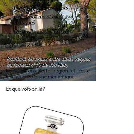
- Quelques beaux sentiers
- Héliotropisme et excès
climatiques
- Deux villages de l'Estérel
Profitant du creux entre deux vagues
du fameux n°19 de Wu Han,
nous visitons cette région et cette
ville au bord d’une mer antique.
Et que voit-on là?