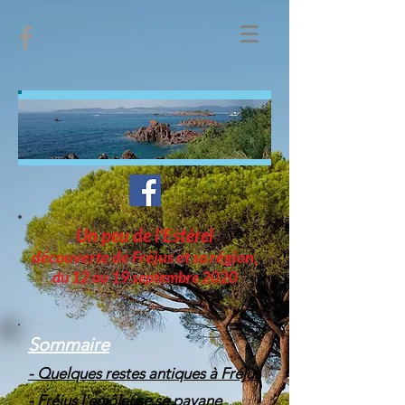
Un peu de l'Estérel
découverte de Fréjus et sa région,
du 12 au 19 septembre 2020
Sommaire
- Quelques restes antiques à Fréjus
- Fréjus l'enjôleuse se pavane