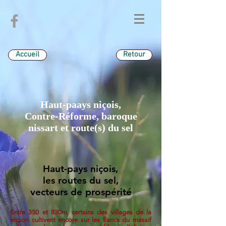
Accueil
Retour
Haut-paays niçois,
Contre-Réforme, baroque
nissart et route(s) du sel
Haut-pays niçois,
les routes du sel,
vecteurs de prospérité
Entre 350 et 830m, certains des villages de la
région cultivent encore sur les flancs du massif