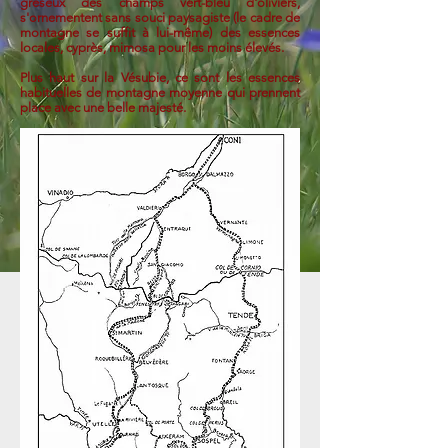
gréseux des champs vert-bleu d'oliviers,
s'ornementent sans souci paysagiste (le cadre de
montagne se suffit à lui-même) des essences
locales, cyprès, mimosa pour les moins élevés.
Plus haut sur la Vésubie, ce sont les essences
habituelles de montagne moyenne qui prennent
place avec une belle majesté.