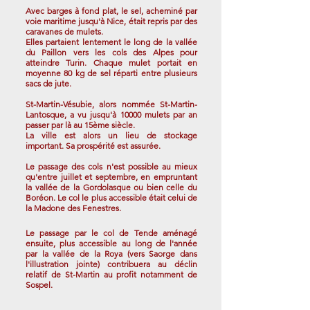
Avec barges à fond plat, le sel, acheminé par
voie maritime jusqu'à Nice, était repris par
des
caravanes de mulets.
Elles partaient lentement le long de la vallée
du Paillon vers les cols des Alpes pour
atteindre Turin. Chaque mulet portait en
moyenne 80 kg de sel réparti entre plusieurs
sacs de jute.
St-Martin-Vésubie, alors nommée St-Martin-
Lantosque, a vu jusqu'à 10000 mulets par an
passer par là au 15ème siècle.
La ville est alors un lieu de stockage
important. Sa prospérité est assurée.
Le passage des cols n'est possible au mieux
qu'entre juillet et septembre, en empruntant
la vallée de la Gordolasque ou bien celle du
Boréon. Le col le plus accessible était celui de
la Madone des Fenestres.
Le passage par le col de Tende aménagé
ensuite, plus accessible au long de l'année
par la vallée de la Roya (vers Saorge dans
l'illustration jointe) contribuera au déclin
relatif de St-Martin au profit notamment de
Sospel.