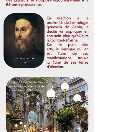
des Ligueurs, et s'oppose vigoureusement à la
Réforme protestante.
En réaction à la
proximité du fief-refuge
genevois de Calvin, le
duché va appliquer en
son sein plus qu'ailleurs
la Contre-Réforme.
Sur le plan des
arts, le baroque qui en
est l'une de ses
manifestations, trouve
Calvin par Le
Titien
ici l'une de ses terres
d'élection.
Eglise St-Pierre-de-Vienne
en Autriche, exemple de
baroque du 18ème