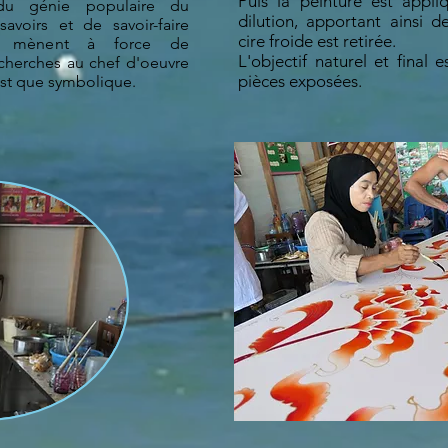
Puis la peinture est appliq
 du génie populaire du
dilution, apportant ainsi d
voirs et de savoir-faire
cire froide est retirée.
ui mènent à force de
L'objectif naturel et final 
cherches au chef d'oeuvre
pièces exposées.
'est que symbolique.