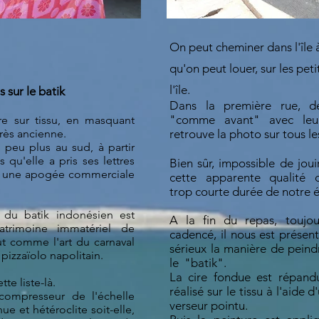
On peut cheminer dans l'île 
qu'on peut louer, sur les peti
l'île.
 sur le batik
Dans la première rue, d
"comme avant" avec le
re sur tissu, en masquant
très ancienne.
retrouve la photo sur tous les
 peu plus au sud, à partir
qu'elle a pris ses lettres
Bien sûr, impossible de jou
re une apogée commerciale
cette apparente qualité 
trop courte durée de notre 
t du batik indonésien est
A la fin du repas, toujo
patrimoine immatériel de
cadencé, il nous est présen
ut comme l'art du carnaval
sérieux la manière de peindr
 pizzaïolo napolitain
.
le "batik".
La cire fondue est répand
te liste-là.
réalisé sur le tissu à l'aide
 compresseur de l'échelle
verseur pointu.
e et hétéroclite soit-elle,