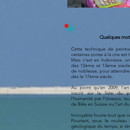
Quelques mots
Cette technique de peintu
certaines zones à la cire est 
Mais c'est en Indonésie, un
des 12ème et 13ème siècles 
de noblesse, pour atteind
dès le 17ème siècle.
Au point qu'en 2009, l'ar
inscrit sur la liste du 
l'humanité par l'Unesco, to
de Bâle en Suisse ou l'art du
Incroyable fourre-tout que cet
Pourtant, sous le rouleau
géologique du temps, si ténu