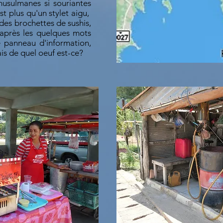
usulmanes si souriantes
est plus qu'un stylet aigu,
 des brochettes de sushis,
'après les quelques mots
e panneau d'information,
is de quel oeuf est-ce?