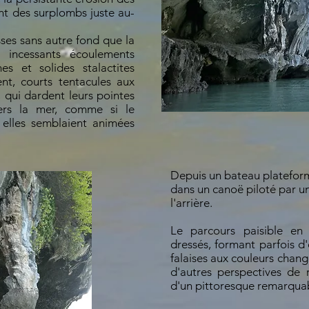
t des surplombs juste au-
ses sans autre fond que la
 incessants
écoulements
es et solides stalactites
ent, courts tentacules aux
, qui dardent leurs pointes
ers la mer, comme si le
elles semblaient animées
Depuis un bateau platefor
dans un canoë piloté par un
l'arrière.
Le parcours paisible en
dressés, formant parfois d
falaises aux couleurs chang
d'autres perspectives de r
d'un pittoresque remarqua