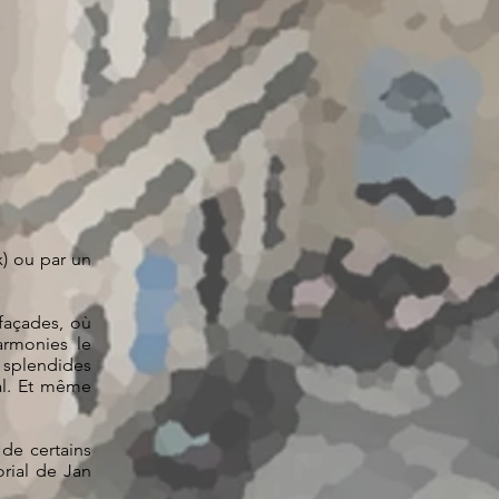
x) ou par un
façades, où
armonies le
 splendides
al. Et même
 de certains
rial de Jan