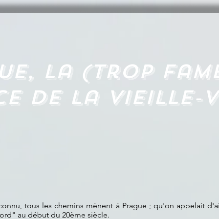
UE, La (trop fam
e de la vieille-v
connu, tous les chemins mènent à Prague ; qu'on appelait d'ai
rd" au début du 20ème siècle.