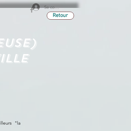
Se connecter
Retour
euse)
ille
lleurs "la