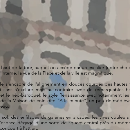
 haut de la tour, auquel on accède par un escalier (notre choi
interne, la vue de la Place et de la ville est magnifique.
le s'encadre de l'alignement en douces courbes des hautes 
nt sans s'exclure mais au contraire avec de remarquables h
et le néo-baroque), le style Renaissance avec notamment les
s de la Maison de coin dite "A la minute", un peu de médiév
veau.
 sol, des enfilades de galeries en arcades, les vives couleurs
l'espace dégagé d'une sorte de square central près du mémo
concourt à l'attrait.