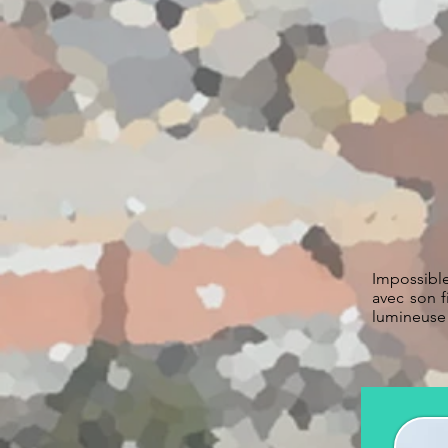
Impossible
avec son f
lumineuse 