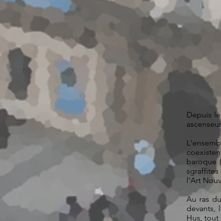
Depuis le
ascenseur 
L'ensemb
coexiste
baroque (
sgraffite
l'Art Nou
Au ras du
devants, 
Hus, tout 